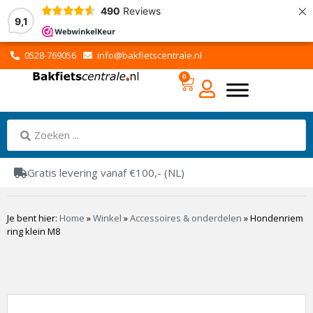
×
490
Reviews
9,1
0528-769056
info@bakfietscentrale.nl
0
Gratis levering vanaf €100,- (NL)
Je bent hier:
Home
»
Winkel
»
Accessoires & onderdelen
»
Hondenriem
ring klein M8