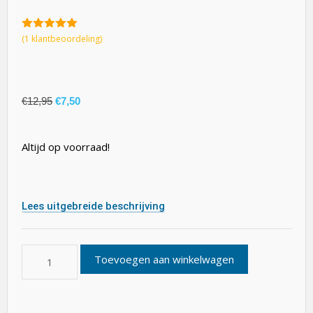
5.00
van 5
(
1
klantbeoordeling)
€
12,95
€
7,50
Altijd op voorraad!
Lees uitgebreide beschrijving
Toevoegen aan winkelwagen