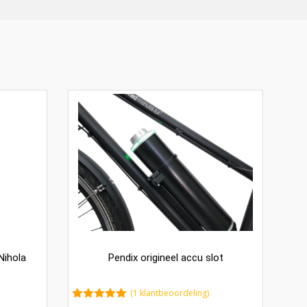
Nihola
Pendix origineel accu slot
(
1
klantbeoordeling)