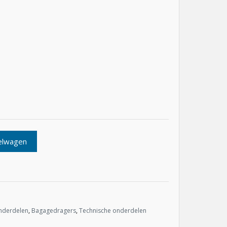
elwagen
nderdelen
,
Bagagedragers
,
Technische onderdelen