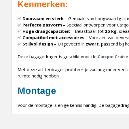
Kenmerken:
✅
Duurzaam en sterk
– Gemaakt van hoogwaardig alum
✅
Perfecte pasvorm
– Speciaal ontworpen voor Carqo
✅
Hoge draagcapaciteit
– Belastbaar tot
25 kg
, idea
✅
Compatibel met accessoires
– Voorzien van bevesti
✅
Stijlvol design
– Uitgevoerd in
zwart
, passend bij h
Deze bagagedrager is geschikt voor de
Carqon Cruise
Met deze achterdrager profiteer je van nog meer veelzij
ruimte nodig hebben!
Montage
Voor de montage is enige kennis handig. De bagagedrage