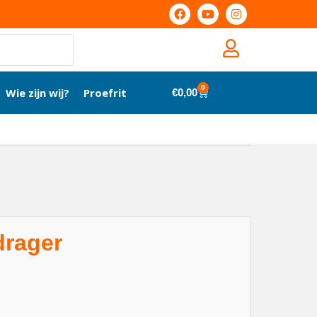
0
Wie zijn wij?
Proefrit
€
0,00
rager