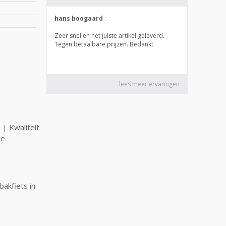
| Kwaliteit
le
bakfiets in