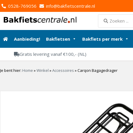
0528-769056
info@bakfietscentrale.nl
Aanbieding!
Bakfietsen
Bakfiets per merk
Gratis levering vanaf €100,- (NL)
Je bent hier:
Home
»
Winkel
»
Accessoires
»
Carqon Bagagedrager