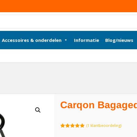
Accessoires & onderdelen
Informatie
Blog/nieuws
Carqon Bagaged
(
1
klantbeoordeling)
5.00
van 5