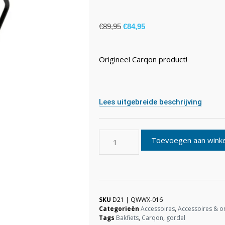
€
89,95
€
84,95
Origineel Carqon product!
Lees uitgebreide beschrijving
Toevoegen aan wink
SKU
D21 | QWWX-016
Categorieën
Accessoires
,
Accessoires & o
Tags
Bakfiets
,
Carqon
,
gordel