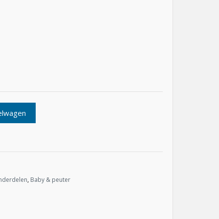
elwagen
nderdelen
,
Baby & peuter