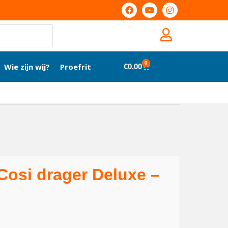
0
Wie zijn wij?
Proefrit
€
0,00
osi drager Deluxe –