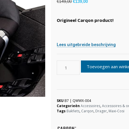
€
149,00
€
139,00
Origineel Carqon product!
Lees uitgebreide beschrijving
Toevoegen aan wink
SKU
B7 | QWWX-004
Categorieën
Accessoires
,
Accessoires & o
Tags
Bakfiets
,
Carqon
,
Drager
,
Maxi-Cosi