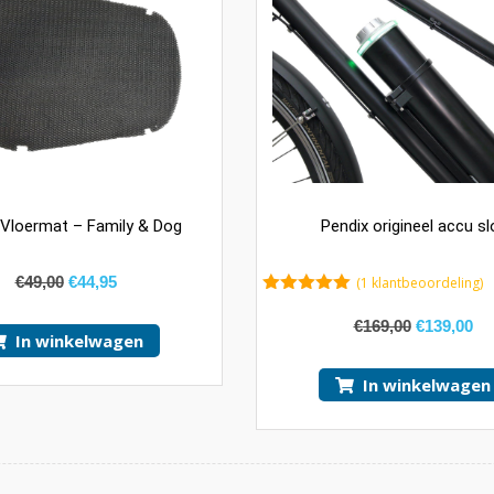
 Vloermat – Family & Dog
Pendix origineel accu sl
€
49,00
€
44,95
(
1
klantbeoordeling)
5.00
van 5
€
169,00
€
139,00
In winkelwagen
In winkelwagen