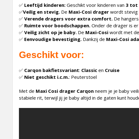
✅
Leeftijd kinderen:
Geschikt voor kinderen van
3 tot
✅
Veilig en stevig.
De
Maxi-Cosi drager
wordt stevig 
✅
Verende dragers voor extra comfort.
De hangers 
✅
Ruimte voor boodschappen.
Onder de drager is e
✅
Veilig zicht op je baby.
De
Maxi-Cosi
wordt met de ki
✅
Eenvoudige bevestiging.
Dankzij de
Maxi-Cosi ad
Geschikt voor:
✅
Carqon bakfietsvariant
:
Classic
en
Cruise
✅
Niet geschikt i.c.m.
: Peuterstoel
Met de
Maxi Cosi drager Carqon
neem je je baby veil
stabiele rit, terwijl jij je baby altijd in de gaten kunt 