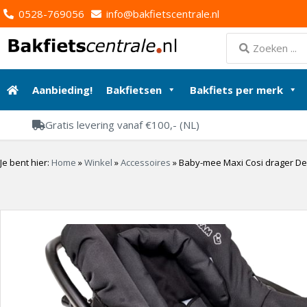
0528-769056
info@bakfietscentrale.nl
Aanbieding!
Bakfietsen
Bakfiets per merk
Gratis levering vanaf €100,- (NL)
Je bent hier:
Home
»
Winkel
»
Accessoires
»
Baby-mee Maxi Cosi drager De