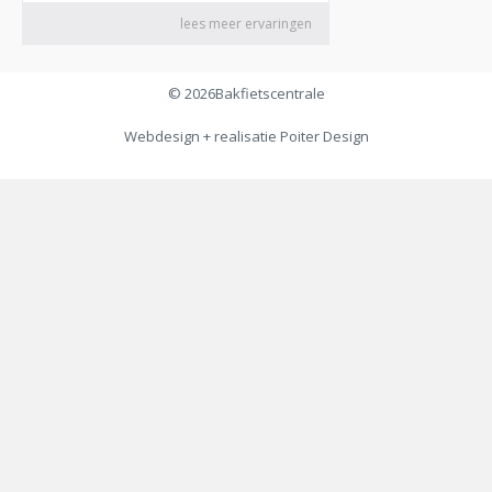
© 2026
Bakfietscentrale
Webdesign + realisatie
Poiter Design
€
119,00