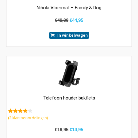
Nihola Vloermat – Family & Dog
€
49,00
€
44,95
In winkelwagen
Telefoon houder bakfiets
4.00
van
(
2
klantbeoordelingen)
5
€
19,95
€
14,95