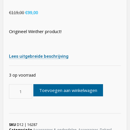
€
119,00
€
99,00
Origineel Winther product!
Lees uitgebreide beschrijving
3 op voorraad
Toevoegen aan winkelwagen
SKU
D12 | 16287
Categorieën
Accessoires & onderdelen
,
Accessoires
,
Dekzeil