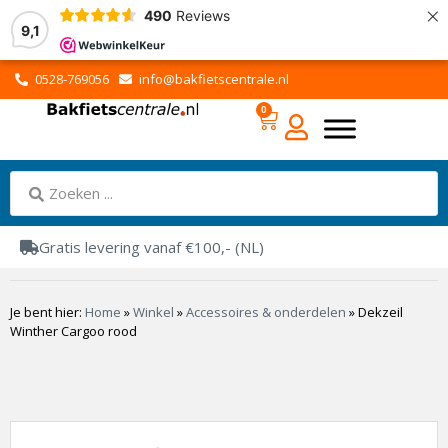
×
490
Reviews
9,1
0528-769056
info@bakfietscentrale.nl
0
Gratis levering vanaf €100,- (NL)
Je bent hier:
Home
»
Winkel
»
Accessoires & onderdelen
»
Dekzeil
Winther Cargoo rood