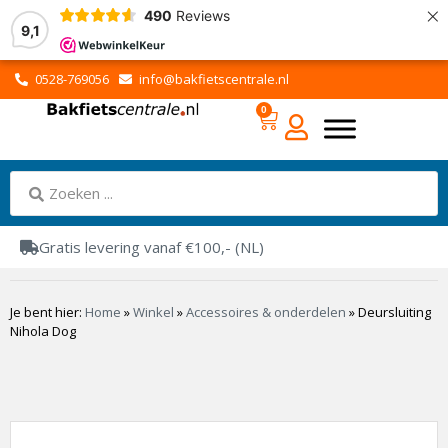
×
490
Reviews
9,1
0528-769056
info@bakfietscentrale.nl
0
Gratis levering vanaf €100,- (NL)
Je bent hier:
Home
»
Winkel
»
Accessoires & onderdelen
»
Deursluiting
Nihola Dog