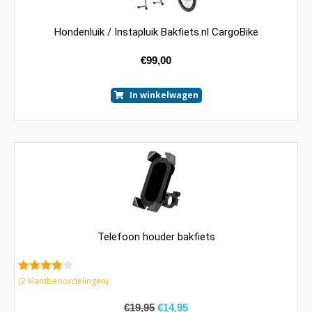
Hondenluik / Instapluik Bakfiets.nl CargoBike
€
99,00
In winkelwagen
Telefoon houder bakfiets
4.00
van
(
2
klantbeoordelingen)
5
€
19,95
€
14,95