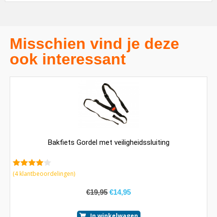
Misschien vind je deze
ook interessant
Bakfiets Gordel met veiligheidssluiting
4.25
van
(
4
klantbeoordelingen)
5
€
19,95
€
14,95
In winkelwagen