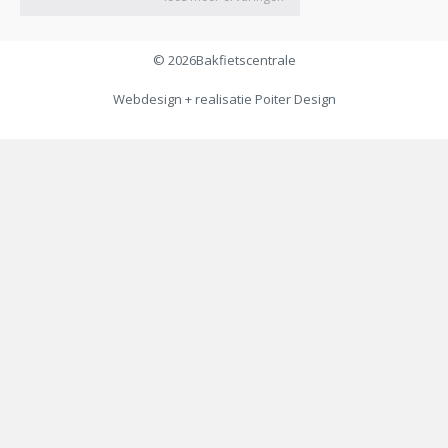
© 2026
Bakfietscentrale
Webdesign + realisatie
Poiter Design
€
199,00
Toevoegen aan winkelwagen
€
169,00