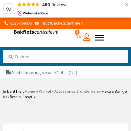
×
490
Reviews
9,1
0528-769056
info@bakfietscentrale.nl
0
Gratis levering vanaf €100,- (NL)
Je bent hier:
Home
»
Winkel
»
Accessoires & onderdelen
»
Extra Bankje
Bakfiets.nl EasyFix