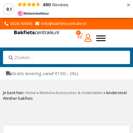
×
490
Reviews
9,1
0528-769056
info@bakfietscentrale.nl
0
Gratis levering vanaf €100,- (NL)
Je bent hier:
Home
»
Winkel
»
Accessoires & onderdelen
»
kinderstoel
Winther bakfiets