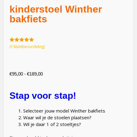
kinderstoel Winther
bakfiets
5.00
van 5
(
1
klantbeoordeling)
€
95,00
-
€
189,00
Stap voor stap!
Selecteer jouw model Winther bakfiets
Waar wil je de stoelen plaatsen?
Wil je daar 1 of 2 stoeltjes?