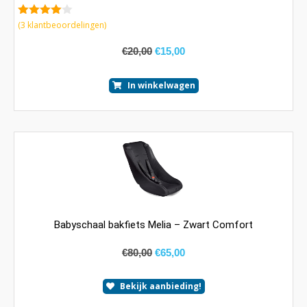
4.67
van 5
(
3
klantbeoordelingen)
€
20,00
€
15,00
In winkelwagen
Babyschaal bakfiets Melia – Zwart Comfort
€
80,00
€
65,00
Bekijk aanbieding!