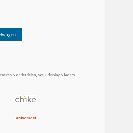
elwagen
ssoires & onderdelen
,
Accu, display & laders