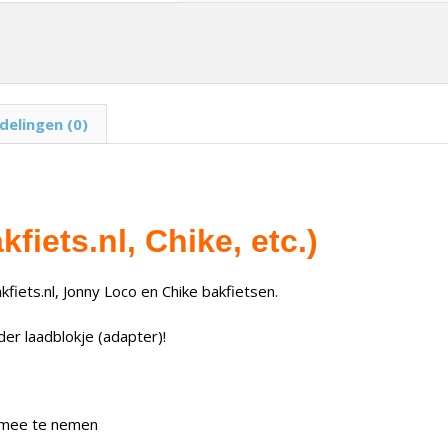
delingen (0)
iets.nl, Chike, etc.)
iets.nl, Jonny Loco en Chike bakfietsen.
der laadblokje (adapter)!
k mee te nemen