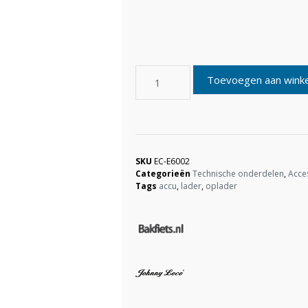
Toevoegen aan wink
SKU
EC-E6002
Categorieën
Technische onderdelen
,
Acce
Tags
accu
,
lader
,
oplader