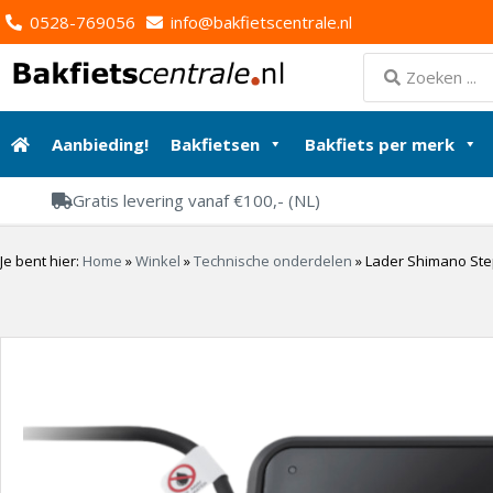
0528-769056
info@bakfietscentrale.nl
Aanbieding!
Bakfietsen
Bakfiets per merk
Gratis levering vanaf €100,- (NL)
Je bent hier:
Home
»
Winkel
»
Technische onderdelen
»
Lader Shimano Steps