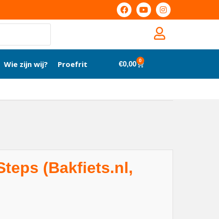
0
Wie zijn wij?
Proefrit
€
0,00
teps (Bakfiets.nl,