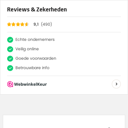
×
490
Reviews
9,1
0528-769056
info@bakfietscentrale.nl
0
Gratis levering vanaf €100,- (NL)
Je bent hier:
Home
»
Winkel
»
Verlichting
»
Nihola reflectoren set