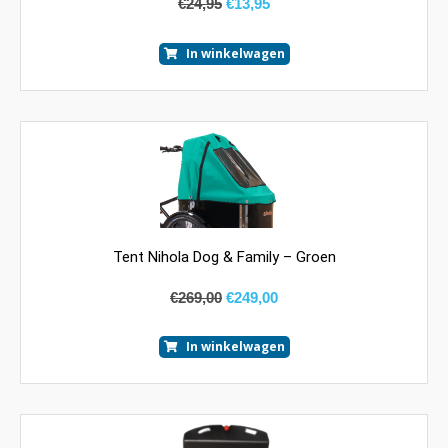
€
24,95
€
13,95
In winkelwagen
Tent Nihola Dog & Family – Groen
€
269,00
€
249,00
In winkelwagen