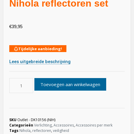
Nihola reflectoren set
€
39,95
Tijdelijke aanbieding!
Lees uitgebreide beschrijving
Toevoegen aan winkelwagen
SKU
Outlet - DK10156 (NIH)
Categorieën
Verlichting
,
Accessoires
,
Accessoires per merk
Tags
Nihola
,
reflectoren
,
veiligheid