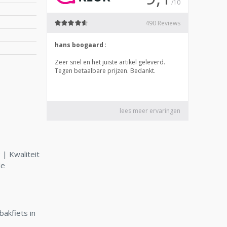
| Kwaliteit
le
bakfiets in