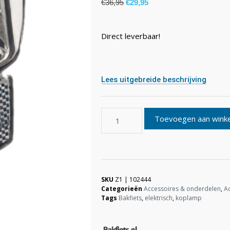
€
36,95
€
29,95
Direct leverbaar!
Lees uitgebreide beschrijving
Toevoegen aan wink
SKU
Z1 | 102444
Categorieën
Accessoires & onderdelen
,
A
Tags
Bakfiets
,
elektrisch
,
koplamp