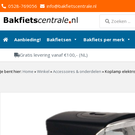
0528-769056
info@bakfietscentrale.nl
Aanbieding!
Bakfietsen
Bakfiets per merk
Gratis levering vanaf €100,- (NL)
Je bent hier:
Home
»
Winkel
»
Accessoires & onderdelen
»
Koplamp elektris