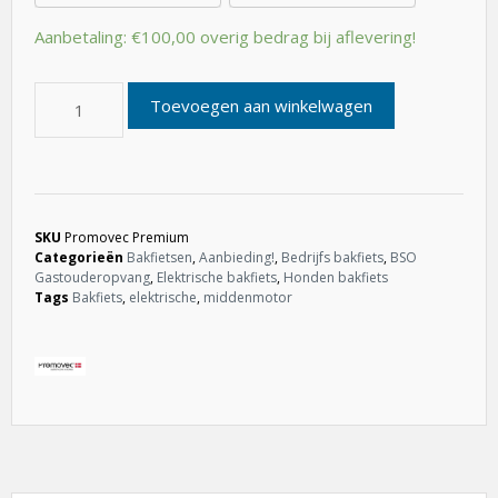
Aanbetaling:
€
100,00
overig bedrag bij aflevering!
Toevoegen aan winkelwagen
SKU
Promovec Premium
Categorieën
Bakfietsen
,
Aanbieding!
,
Bedrijfs bakfiets
,
BSO
Gastouderopvang
,
Elektrische bakfiets
,
Honden bakfiets
Tags
Bakfiets
,
elektrische
,
middenmotor