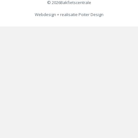
© 2026
Bakfietscentrale
Webdesign + realisatie
Poiter Design
€
4.495,00
€
3.799,00