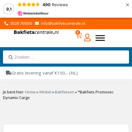
×
490
Reviews
9,1
0528-769056
info@bakfietscentrale.nl
0
Gratis levering vanaf €100,- (NL)
Je bent hier:
Home
»
Winkel
»
Bakfietsen
»
*Bakfiets Promovec
Dynamic Cargo