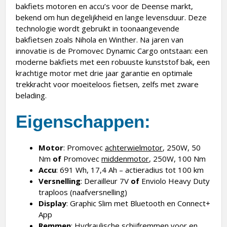
bakfiets motoren en accu’s voor de Deense markt,
bekend om hun degelijkheid en lange levensduur. Deze
technologie wordt gebruikt in toonaangevende
bakfietsen zoals Nihola en Winther. Na jaren van
innovatie is de Promovec Dynamic Cargo ontstaan: een
moderne bakfiets met een robuuste kunststof bak, een
krachtige motor met drie jaar garantie en optimale
trekkracht voor moeiteloos fietsen, zelfs met zware
belading.
Eigenschappen:
Motor
: Promovec
achterwielmotor
, 250W, 50
Nm
of
Promovec
middenmotor
, 250W, 100 Nm
Accu
: 691 Wh, 17,4 Ah – actieradius tot 100 km
Versnelling
: Derailleur 7V
of
Enviolo Heavy Duty
traploos (naafversnelling)
Display
: Graphic Slim met Bluetooth en Connect+
App
Remmen
: Hydraulische schijfremmen voor en