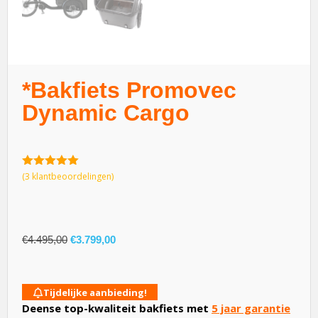
*Bakfiets Promovec
Dynamic Cargo
5.00
van 5
(
3
klantbeoordelingen)
€
4.495,00
€
3.799,00
Tijdelijke aanbieding!
Deense top-kwaliteit bakfiets met
5 jaar garantie