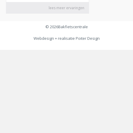
© 2026
Bakfietscentrale
Webdesign + realisatie
Poiter Design
€
149,00