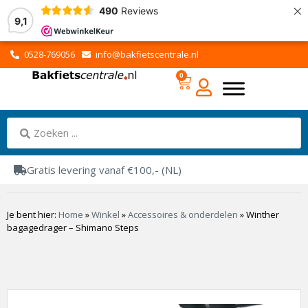
×
490
Reviews
9,1
0528-769056
info@bakfietscentrale.nl
0
Gratis levering vanaf €100,- (NL)
Je bent hier:
Home
»
Winkel
»
Accessoires & onderdelen
»
Winther
bagagedrager – Shimano Steps