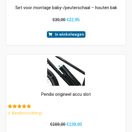
Set voor montage baby-/peuterschaal – houten bak
€
30,00
€
22,95
In winkelwagen
Pendix origineel accu slot
5.00
van 5
(
1
klantbeoordeling)
€
169,00
€
139,00