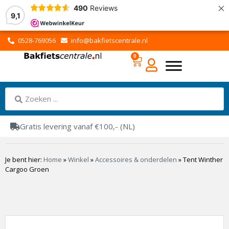
×
490
Reviews
9,1
0528-769056
info@bakfietscentrale.nl
0
Gratis levering vanaf €100,- (NL)
Je bent hier:
Home
»
Winkel
»
Accessoires & onderdelen
»
Tent Winther
Cargoo Groen