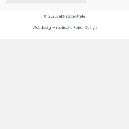
© 2026
Bakfietscentrale
Webdesign + realisatie
Poiter Design
€
149,00
Toevoegen aan winkelwagen
€
69,00