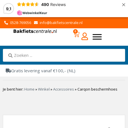
×
490
Reviews
9,1
0528-769056
info@bakfietscentrale.nl
0
Gratis levering vanaf €100,- (NL)
Je bent hier:
Home
»
Winkel
»
Accessoires
»
Carqon beschermhoes