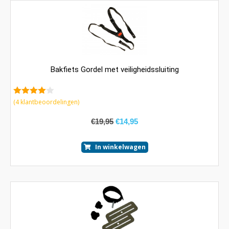
Bakfiets Gordel met veiligheidssluiting
4.25
van
(
4
klantbeoordelingen)
5
€
19,95
€
14,95
In winkelwagen