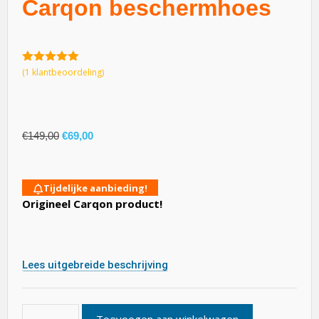
Carqon beschermhoes
5.00
van 5
(
1
klantbeoordeling)
€
149,00
€
69,00
Tijdelijke aanbieding!
Origineel Carqon product!
Lees uitgebreide beschrijving
Toevoegen aan winkelwagen