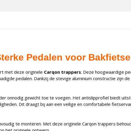
terke Pedalen voor Bakfiets
rt met deze originele
Carqon trappers
. Deze hoogwaardige ped
digde pedalen. Dankzij de stevige aluminium constructie zijn de 
er onnodig gewicht toe te voegen. Het antislipprofiel biedt uits
gheden. Dit draagt bij aan een veilige en comfortabele fietservari
nvoudig te monteren. Met deze originele Carqon trappers behoud j
op het originele ontwerp.