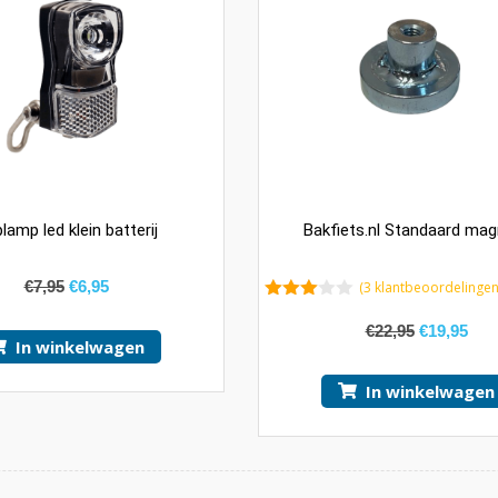
lamp led klein batterij
Bakfiets.nl Standaard ma
€
7,95
€
6,95
(
3
klantbeoordelingen
3.33
van 5
€
22,95
€
19,95
In winkelwagen
In winkelwagen