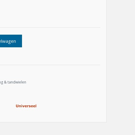
elwagen
ng & tandwielen