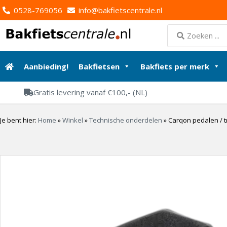
0528-769056
info@bakfietscentrale.nl
Aanbieding!
Bakfietsen
Bakfiets per merk
Gratis levering vanaf €100,- (NL)
Je bent hier:
Home
»
Winkel
»
Technische onderdelen
»
Carqon pedalen / 