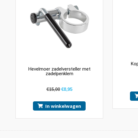
Kop
Hevelmoer zadelversteller met
zadelpenklem
€
15,00
€
8,95
In winkelwagen