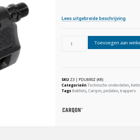
Lees uitgebreide beschrijving
Toevoegen aan wink
SKU
Z3 | PDU890Z (KR)
Categorieën
Technische onderdelen
,
Ketti
Tags
Bakfiets
,
Carqon
,
pedalen
,
trappers