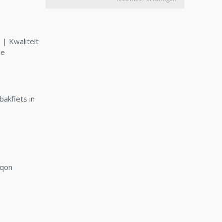
| Kwaliteit
le
bakfiets in
rqon