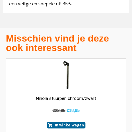
een veilige en soepele rit! 🚲🔧
Misschien vind je deze
ook interessant
Nihola stuurpen chroom/zwart
€
22,95
€
18,95
In winkelwagen