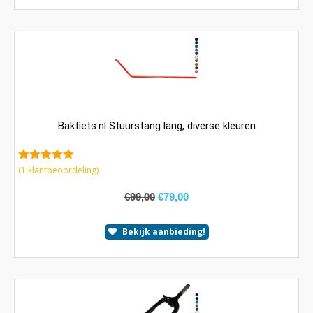
Bakfiets.nl Stuurstang lang, diverse kleuren
5.00
van 5
(
1
klantbeoordeling)
€
99,00
€
79,00
Bekijk aanbieding!