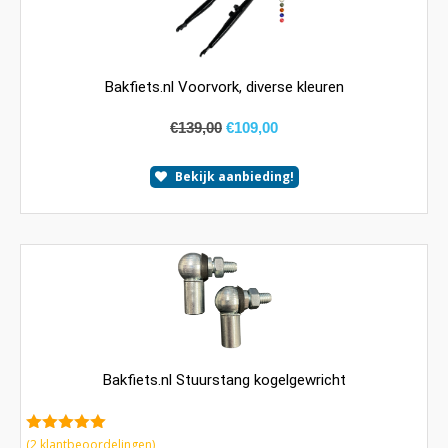
Bakfiets.nl Voorvork, diverse kleuren
€
139,00
€
109,00
Bekijk aanbieding!
Bakfiets.nl Stuurstang kogelgewricht
5.00
van 5
(
2
klantbeoordelingen)