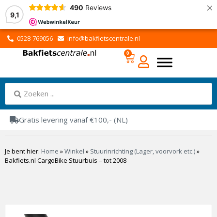
×
490
Reviews
9,1
0528-769056
info@bakfietscentrale.nl
0
Gratis levering vanaf €100,- (NL)
Je bent hier:
Home
»
Winkel
»
Stuurinrichting (Lager, voorvork etc.)
»
Bakfiets.nl CargoBike Stuurbuis – tot 2008