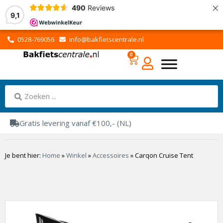
×
490
Reviews
9,1
0528-769056
info@bakfietscentrale.nl
0
Gratis levering vanaf €100,- (NL)
Je bent hier:
Home
»
Winkel
»
Accessoires
»
Carqon Cruise Tent