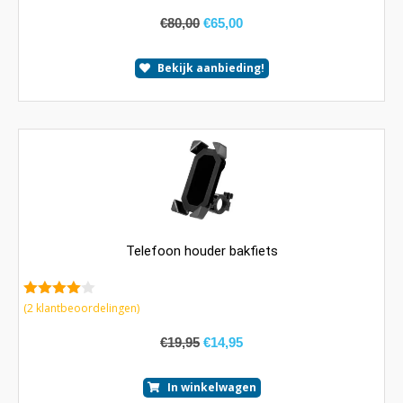
€
80,00
€
65,00
Bekijk aanbieding!
Telefoon houder bakfiets
4.00
van
(
2
klantbeoordelingen)
5
€
19,95
€
14,95
In winkelwagen