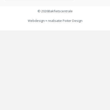
© 2026
Bakfietscentrale
Webdesign + realisatie
Poiter Design
€
289,00
Toevoegen aan winkelwagen
€
269,00